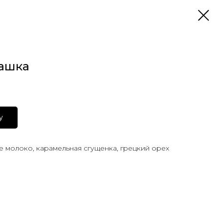
ашка
у
е молоко, карамельная сгущенка, грецкий орех