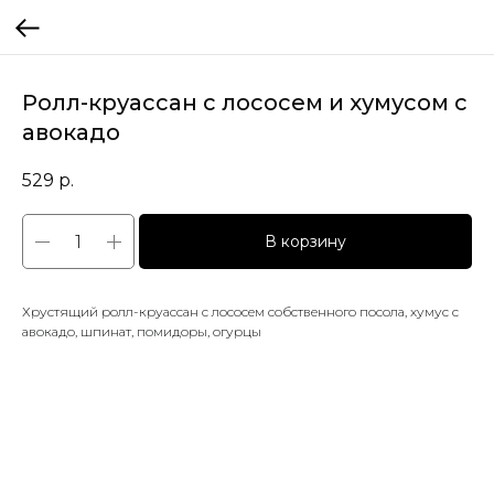
Ролл-круассан с лососем и хумусом с
авокадо
529
р.
В корзину
Хрустящий ролл-круассан с лососем собственного посола, хумус с
авокадо, шпинат, помидоры, огурцы