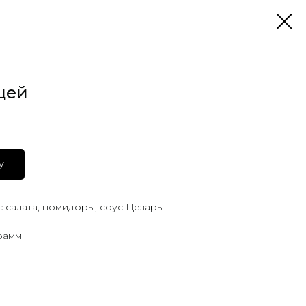
цей
у
с салата, помидоры, соус Цезарь
рамм