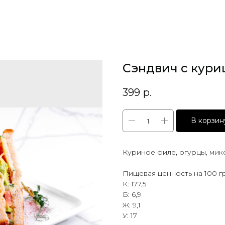
Сэндвич с кури
399
р.
В корзин
Куриное филе, огурцы, мик
Пищевая ценность на 100 г
К: 177,5
Б: 6,9
Ж: 9,1
У: 17