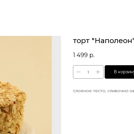
торт "Наполеон
1 499
р.
В корзин
слоеное тесто, сливочно-з