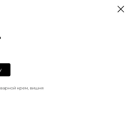
"
у
аварной крем, вишня